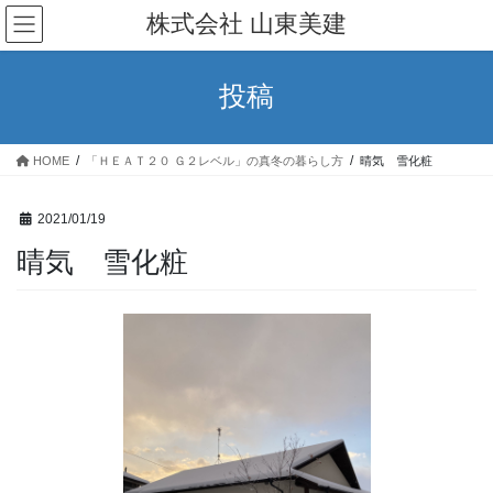
コ
ナ
株式会社 山東美建
ン
ビ
テ
ゲ
ン
ー
投稿
ツ
シ
へ
ョ
ス
ン
HOME
「ＨＥＡＴ２０ Ｇ２レベル」の真冬の暮らし方
晴気 雪化粧
キ
に
ッ
移
プ
動
2021/01/19
晴気 雪化粧