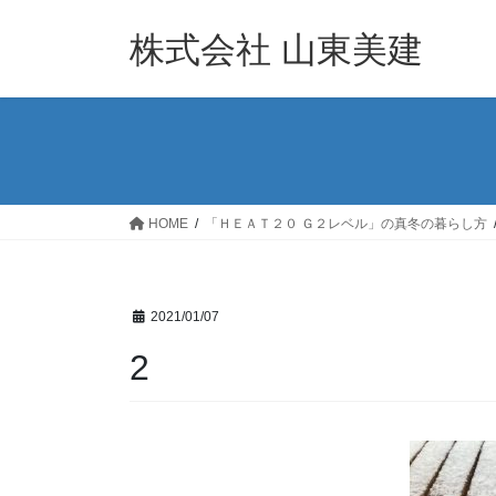
コ
ナ
ン
ビ
株式会社 山東美建
テ
ゲ
ン
ー
ツ
シ
へ
ョ
ス
ン
キ
に
ッ
移
HOME
「ＨＥＡＴ２０ Ｇ２レベル」の真冬の暮らし方
プ
動
2021/01/07
2