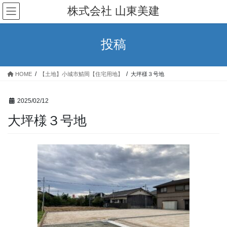
コ
ナ
株式会社 山東美建
ン
ビ
テ
ゲ
ン
ー
投稿
ツ
シ
へ
ョ
ス
ン
HOME
【土地】小城市鯖岡【住宅用地】
大坪様３号地
キ
に
ッ
移
プ
動
2025/02/12
大坪様３号地