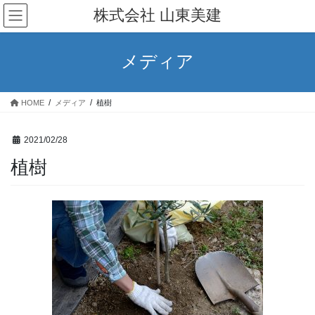
コ
ナ
株式会社 山東美建
ン
ビ
テ
ゲ
ン
ー
メディア
ツ
シ
へ
ョ
ス
ン
HOME
メディア
植樹
キ
に
ッ
移
プ
動
2021/02/28
植樹