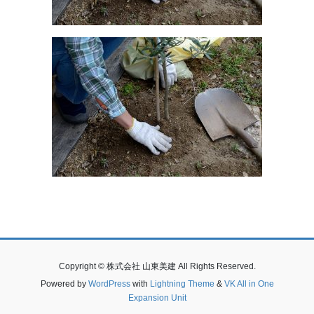
Copyright © 株式会社 山東美建 All Rights Reserved.
Powered by
WordPress
with
Lightning Theme
&
VK All in One
Expansion Unit