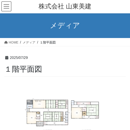
コ
ナ
株式会社 山東美建
ン
ビ
テ
ゲ
ン
ー
メディア
ツ
シ
へ
ョ
ス
ン
HOME
メディア
１階平面図
キ
に
ッ
移
プ
動
2025/07/29
１階平面図