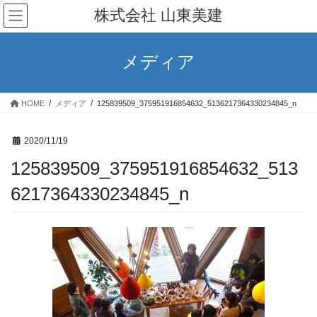
コ
ナ
株式会社 山東美建
ン
ビ
テ
ゲ
ン
ー
メディア
ツ
シ
へ
ョ
ス
ン
HOME
メディア
125839509_375951916854632_5136217364330234845_n
キ
に
ッ
移
プ
動
2020/11/19
125839509_375951916854632_513
6217364330234845_n