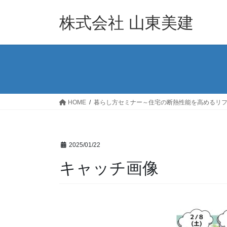
コ
ナ
ン
ビ
株式会社 山東美建
テ
ゲ
ン
ー
ツ
シ
へ
ョ
ス
ン
キ
に
ッ
移
HOME
暮らし方セミナー～住宅の断熱性能を高めるリ
プ
動
2025/01/22
キャッチ画像