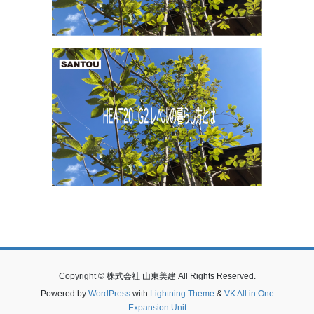
Copyright © 株式会社 山東美建 All Rights Reserved.
Powered by
WordPress
with
Lightning Theme
&
VK All in One
Expansion Unit