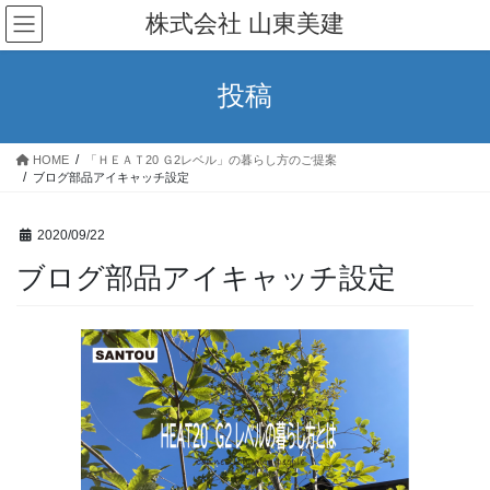
コ
ナ
株式会社 山東美建
ン
ビ
テ
ゲ
ン
ー
投稿
ツ
シ
へ
ョ
ス
ン
HOME
「ＨＥＡＴ20 Ｇ2レベル」の暮らし方のご提案
キ
に
ブログ部品アイキャッチ設定
ッ
移
プ
動
2020/09/22
ブログ部品アイキャッチ設定