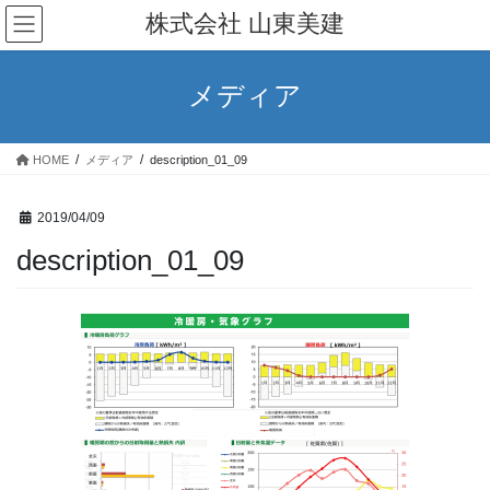
コ
ナ
株式会社 山東美建
ン
ビ
テ
ゲ
ン
ー
メディア
ツ
シ
へ
ョ
ス
ン
HOME
メディア
description_01_09
キ
に
ッ
移
プ
動
2019/04/09
description_01_09