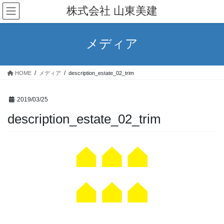
コ
ナ
株式会社 山東美建
ン
ビ
テ
ゲ
ン
ー
メディア
ツ
シ
へ
ョ
ス
ン
HOME
メディア
description_estate_02_trim
キ
に
ッ
移
プ
動
2019/03/25
description_estate_02_trim