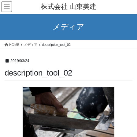
コ
ナ
株式会社 山東美建
ン
ビ
テ
ゲ
ン
ー
メディア
ツ
シ
へ
ョ
ス
ン
HOME
メディア
description_tool_02
キ
に
ッ
移
プ
動
2019/03/24
description_tool_02