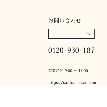
コ
ナ
ン
ビ
テ
ゲ
ン
ー
お問い合わせ
ツ
シ
へ
ョ
ス
ン
キ
に
ッ
移
0120-930-187
プ
動
営業時間 9:00 ～ 17:00
https://santou-biken.com