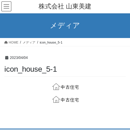
コ
ナ
株式会社 山東美建
ン
ビ
テ
ゲ
ン
ー
メディア
ツ
シ
へ
ョ
ス
ン
HOME
メディア
icon_house_5-1
キ
に
ッ
移
プ
動
2023/04/04
icon_house_5-1