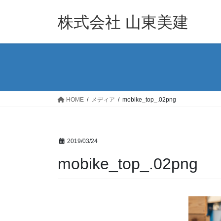
コ
ナ
ン
ビ
株式会社 山東美建
テ
ゲ
ン
ー
ツ
シ
へ
ョ
ス
ン
キ
に
ッ
移
HOME
メディア
mobike_top_.02png
プ
動
2019/03/24
mobike_top_.02png