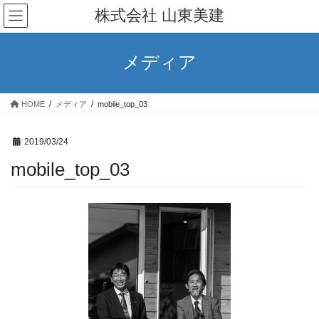
コ
ナ
株式会社 山東美建
ン
ビ
テ
ゲ
ン
ー
メディア
ツ
シ
へ
ョ
ス
ン
HOME
メディア
mobile_top_03
キ
に
ッ
移
プ
動
2019/03/24
mobile_top_03