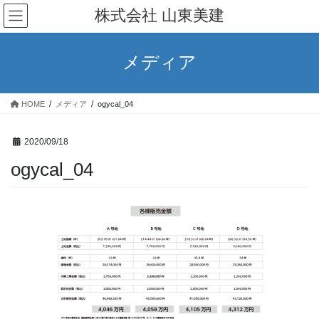
コ
ナ
株式会社 山東美建
ン
ビ
テ
ゲ
ン
ー
メディア
ツ
シ
へ
ョ
ス
ン
HOME
メディア
ogycal_04
キ
に
ッ
移
プ
動
2020/09/18
ogycal_04