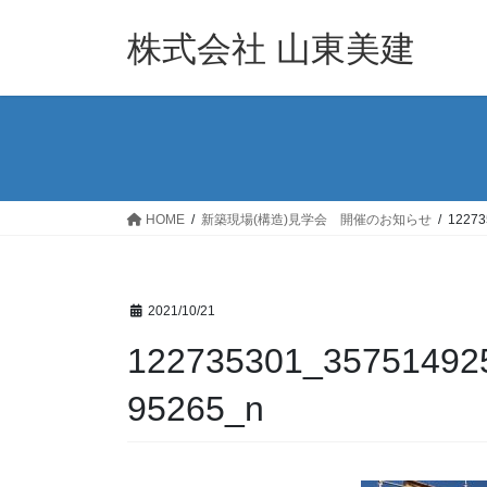
コ
ナ
ン
ビ
株式会社 山東美建
テ
ゲ
ン
ー
ツ
シ
へ
ョ
ス
ン
キ
に
ッ
移
HOME
新築現場(構造)見学会 開催のお知らせ
12273
プ
動
2021/10/21
122735301_35751492
95265_n