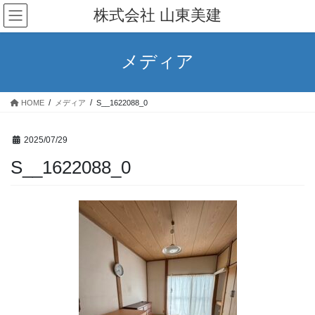
コ
ナ
株式会社 山東美建
ン
ビ
テ
ゲ
ン
ー
メディア
ツ
シ
へ
ョ
ス
ン
HOME
メディア
S__1622088_0
キ
に
ッ
移
プ
動
2025/07/29
S__1622088_0