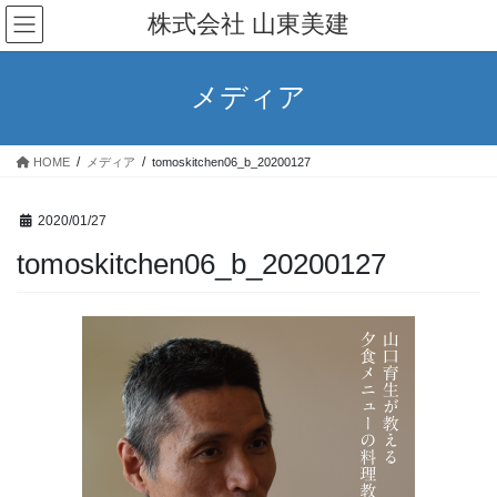
コ
ナ
株式会社 山東美建
ン
ビ
テ
ゲ
ン
ー
メディア
ツ
シ
へ
ョ
ス
ン
HOME
メディア
tomoskitchen06_b_20200127
キ
に
ッ
移
プ
動
2020/01/27
tomoskitchen06_b_20200127