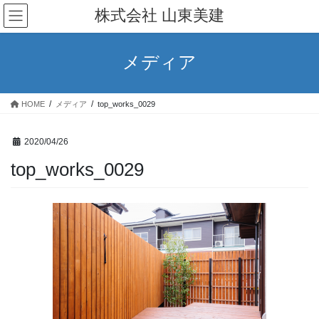
コ
ナ
株式会社 山東美建
ン
ビ
テ
ゲ
ン
ー
メディア
ツ
シ
へ
ョ
ス
ン
HOME
メディア
top_works_0029
キ
に
ッ
移
プ
動
2020/04/26
top_works_0029