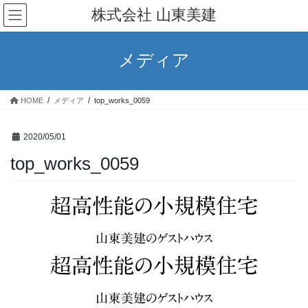
コ
ナ
株式会社 山東美建
ン
ビ
テ
ゲ
ン
ー
メディア
ツ
シ
へ
ョ
ス
ン
HOME
メディア
top_works_0059
キ
に
ッ
移
プ
動
2020/05/01
top_works_0059