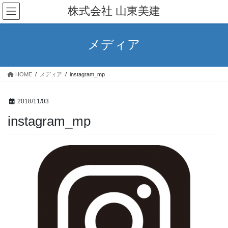
コ
ナ
株式会社 山東美建
ン
ビ
テ
ゲ
ン
ー
メディア
ツ
シ
へ
ョ
ス
ン
HOME
メディア
instagram_mp
キ
に
ッ
移
プ
動
2018/11/03
instagram_mp