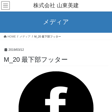
コ
ナ
株式会社 山東美建
ン
ビ
テ
ゲ
ン
ー
メディア
ツ
シ
へ
ョ
ス
ン
HOME
メディア
M_20 最下部フッター
キ
に
ッ
移
プ
動
2019/03/12
M_20 最下部フッター