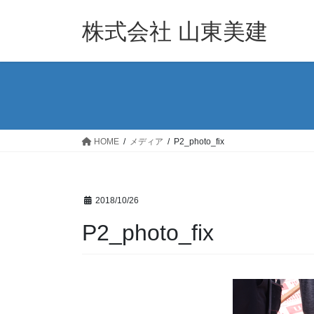
コ
ナ
ン
ビ
株式会社 山東美建
テ
ゲ
ン
ー
ツ
シ
へ
ョ
ス
ン
キ
に
ッ
移
HOME
メディア
P2_photo_fix
プ
動
2018/10/26
P2_photo_fix