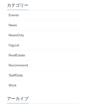
カテゴリー
Events
News
NewsOnly
Ogycal
RealEstate
Recommend
StaffDaily
Work
アーカイブ