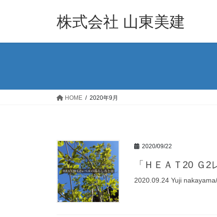
コ
ナ
ン
ビ
株式会社 山東美建
テ
ゲ
ン
ー
ツ
シ
へ
ョ
ス
ン
キ
に
ッ
移
HOME
2020年9月
プ
動
2020/09/22
「ＨＥＡＴ20 Ｇ
2020.09.24 Yuji na