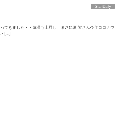
StaffDaily
Ⅰ
なってきました・・気温も上昇し まさに夏 皆さん今年コロナウ
 […]