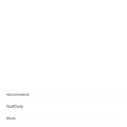
2025/04/07
カテゴリー
Events
News
NewsOnly
Ogycal
RealEstate
Recommend
StaffDaily
Work