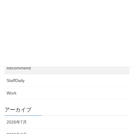
Events
News
NewsOnly
Ogycal
RealEstate
Recommend
StaffDaily
Work
アーカイブ
2026年7月