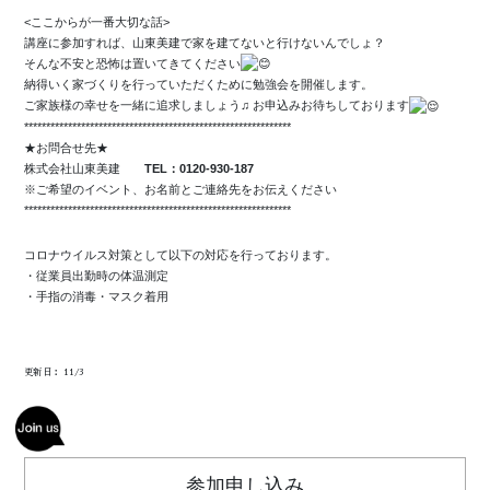
<ここからが一番大切な話>
講座に参加すれば、山東美建で家を建てないと行けないんでしょ？
そんな不安と恐怖は置いてきてください
納得いく家づくりを行っていただくために勉強会を開催します。
ご家族様の幸せを一緒に追求しましょう♫ お申込みお待ちしております
*************************************************************
★お問合せ先★
株式会社山東美建
TEL：0120-930-187
※ご希望のイベント、お名前とご連絡先をお伝えください
*************************************************************
コロナウイルス対策として以下の対応を行っております。
・従業員出勤時の体温測定
・手指の消毒・マスク着用
更新日： 11/3
参加申し込み