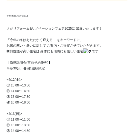
今年の冬はあたたかく迎える
さがリフォーム&リノベーションフェア2025に 出展いたします！
「今年の冬はあたたかく迎える」 をキーワードに、
お家の寒い・暑いに対して ご案内・ご提案させていただきます。
断熱性能が高い住宅は 身体にも環境にも優しい住宅
です
【断熱説明会(事前予約優先)】
※各30分、各回1組様限定
<4/12(土)>
① 13:00〜13:30
② 14:00〜14:30
③ 17:00〜17:30
④ 18:00〜18:30
<4/13(日)>
① 11:00〜11:30
② 13:00〜13:30
③ 14:00〜14:30