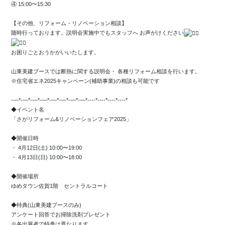
④ 15:00〜15:30
【その他、リフォーム・リノベーション相談】
随時行っております。説明会実施中でもスタッフへ お声がけください
お困りごとおうかがいいたします。
山東美建ブースでは断熱に関する説明会・ 各種リフォーム相談を行います。
※住宅省エネ2025キャンペーン(補助事業)の相談も可能です
-—*-—*-—*-—*-—*-—*-—*-—*----*----*----*----*
◆イベント名
「さがリフォーム&リノベーションフェア2025」
◆開催日時
・ 4月12日(土) 10:00〜19:00
・ 4月13日(日) 10:00〜18:00
◆開催場所
ゆめタウン佐賀1階 セントラルコート
◆特典(山東美建ブースのみ)
アンケート回答でお掃除洗剤プレゼント
※各出展者で特典は異なります