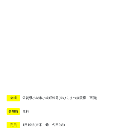
「新築住宅完成見学会」開催のお知らせ
「新築住宅完成見学会」
予約制
日時
2022年3月12日(土)・13日(日）
時間
①10：00 / ②11：30 / ③13：00 / ④14：30 / ⑤16：00
会場
佐賀県小城市小城町松尾(※ひらまつ病院様 西側)
参加費
無料
定員
1日10組(※①～⑤ 各回2組)