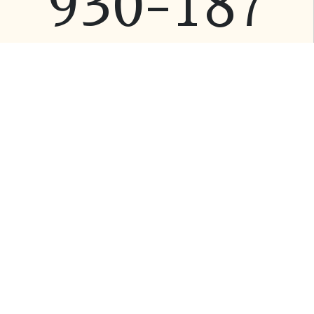
930-187
営業時間 9:00 ～
17:00
https://santou-
biken.com
各事業・取り組み