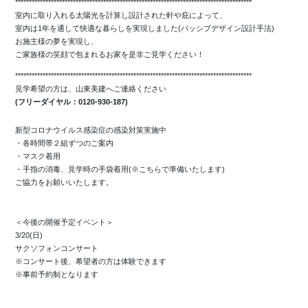
**************************************************************************************
室内に取り入れる太陽光を計算し設計された軒や庇によって、
室内は1年を通して快適な暮らしを実現しました(パッシブデザイン設計手法)
お施主様の夢を実現し、
ご家族様の笑顔で包まれるお家を是非ご見学ください！
**************************************************************************************
見学希望の方は、山東美建へご連絡ください
(フリーダイヤル：0120-930-187)
新型コロナウイルス感染症の感染対策実施中
・各時間帯２組ずつのご案内
・マスク着用
・手指の消毒、見学時の手袋着用(※こちらで準備いたします)
ご協力をお願いいたします。
＜今後の開催予定イベント＞
3/20(日)
サクソフォンコンサート
※コンサート後、希望者の方は体験できます
※事前予約制となります