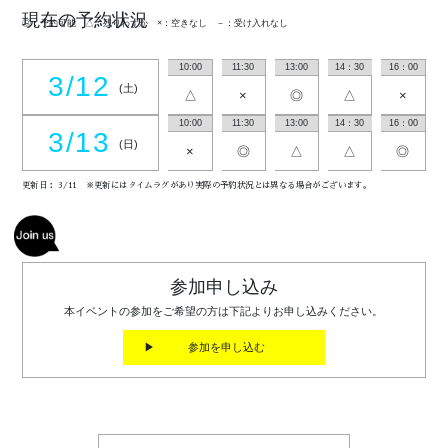
現在の予約状況
◎：予約可能 △：残りわずか ×：空きなし －：受け入れなし
10:00
11:30
13:00
14：30
16：00
3/12
(土)
△
×
◎
△
×
10:00
11:30
13:00
14：30
16：00
3/13
(日)
×
◎
△
△
◎
更新日： 3/11 ※更新にはタイムラグがあり実際の予約状況とは異なる場合がございます。
参加申し込み
本イベントの参加をご希望の方は下記よりお申し込みください。
▶ 参加を申し込む