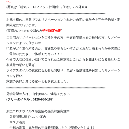
へ」
(写真は「晴気レトロフィット計画(中古住宅リノベ外観))
**************************************************************************************
お施主様のご厚意でフルリノベーションされたご自宅の見学会を完全予約制・期
間限定にて行います。
(実際のご住居を今回のみ
特別限定公開
)
ご自宅のリノベーションをご検討中の方・中古住宅購入をご検討の方、リノベー
ションによって住まいの
印象がどう変化するのか、雰囲気や暮らしやすさがどれだけ高まったかを実際に
ご見学いただき、ご体感ください！！！
今まで大切に住まい続けてこられたご家族様とこれからお住まいになる新しいご
家族様の想いを繋ぎ、
ライフスタイルの変化に合わせた間取り、気密・断熱性能を付加したリノベーシ
ョンを行い、
家族の笑顔が見える家へと姿を変えました。
**************************************************************************************
見学希望の方は、山東美建へご連絡ください
(フリーダイヤル：0120-930-187)
新型コロナウイルス感染症の感染対策実施中
・各時間帯1組ずつのご案内
・マスク着用
・手指の消毒、見学時の手袋着用(※こちらで準備いたします)