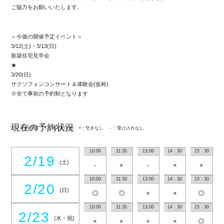
ご協力をお願いいたします。
＜今後の開催予定イベント＞
3/12(土)・3/13(日)
新築住宅見学会
★
3/20(日)
サクソフォンコンサート＆体験会(仮称)
※全て事前の予約制となります
現在の予約状況
◎：予約可能 △：残りわずか ×：空きなし －：受け入れなし
10:00
11:30
13:00
14：30
15：30
2/19
(土)
-
×
-
×
×
10:00
11:30
13:00
14：30
15：30
2/20
(日)
◎
◎
×
×
◎
10:00
11:30
13:00
14：30
15：30
2/23
(水・祝)
×
×
×
×
◎